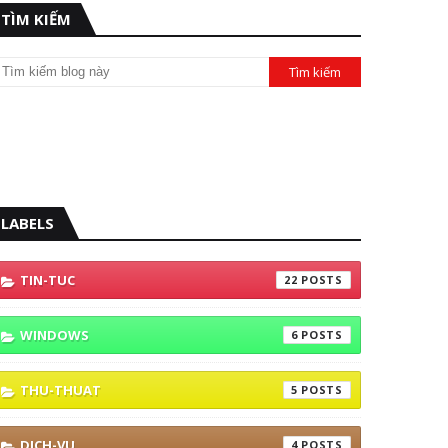
TÌM KIẾM
LABELS
TIN-TUC
22
WINDOWS
6
THU-THUAT
5
DICH-VU
4