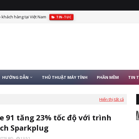
 khách hàng tại Việt Nam
TIN-TUC
HƯỚNG DẪN
THỦ THUẬT MÁY TÍNH
PHẦN MỀM
TIN 
Hiển thị tất cả
 91 tăng 23% tốc độ với trình
ịch Sparkplug
BTTE BD
13:52