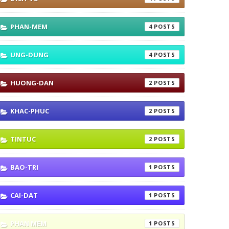
PHAN-MEM
4
UNG-DUNG
4
HUONG-DAN
2
KHAC-PHUC
2
TINTUC
2
BAO-TRI
1
CAI-DAT
1
PHAN MEM
1