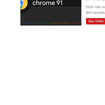
Phiên bản mớ
lệnh Sparkp
Đọc thêm