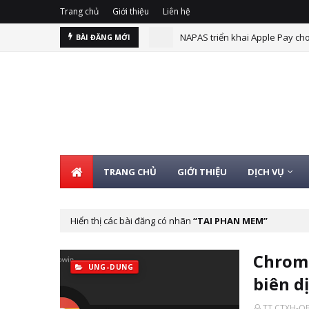
Trang chủ
Giới thiệu
Liên hệ
NAPAS triển khai Apple Pay cho
BÀI ĐĂNG MỚI
TRANG CHỦ
GIỚI THIỆU
DỊCH VỤ
Hiển thị các bài đăng có nhãn
TAI PHAN MEM
Chrome
UNG-DUNG
biên d
TT CTXH-Q