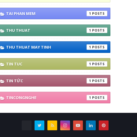
TAI PHAN MEM
1
THU THUAT
1
THU THUAT MAY TINH
1
TIN TUC
1
TIN TỨC
1
TINCONGNGHE
1