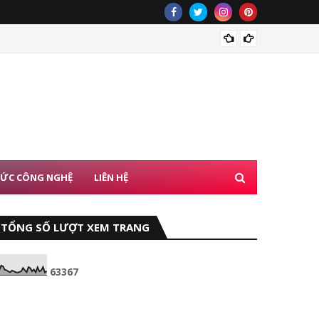
iPhone
TỨC CÔNG NGHỆ
LIÊN HỆ
TỔNG SỐ LƯỢT XEM TRANG
6
3
3
6
7