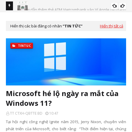
Hướng dẫn thêm thẻ ATM Vietcombank vào Ví Apple để thanh
NAP
HUONG-DAN
toán không cần thẻ vật lý
Hướng dẫn thanh toán thẻ Vietcombank với Apple Pay
HUONG-DAN
Hiển thị các bài đăng có nhãn
TIN TỨC
Hiển thị tất cả
TINTUC
Microsoft hé lộ ngày ra mắt của
Windows 11?
TT CTXH-QBTTE BD
10:47
Tại hội nghị công nghệ Ignite năm 2015, Jerry Nixon, chuyên viên
phát triển của Microsoft, cho biết rằng: “Thời điểm hiện tại, chúng