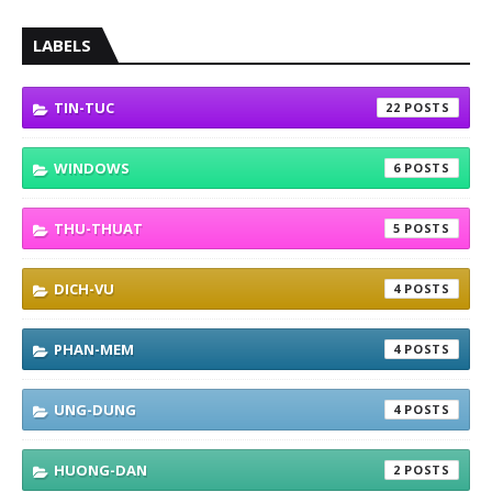
LABELS
TIN-TUC
22
WINDOWS
6
THU-THUAT
5
DICH-VU
4
PHAN-MEM
4
UNG-DUNG
4
HUONG-DAN
2