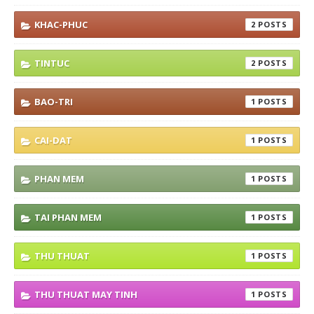
KHAC-PHUC
2
TINTUC
2
BAO-TRI
1
CAI-DAT
1
PHAN MEM
1
TAI PHAN MEM
1
THU THUAT
1
THU THUAT MAY TINH
1