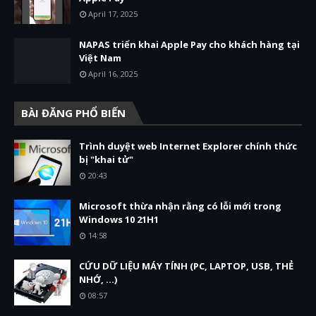
April 17, 2025
NAPAS triển khai Apple Pay cho khách hàng tại
Việt Nam
April 16, 2025
BÀI ĐĂNG PHỔ BIẾN
Trình duyệt web Internet Explorer chính thức
bị "khai tử"
20:43
Microsoft thừa nhận rằng có lỗi mới trong
Windows 10 21H1
14:58
CỨU DỮ LIỆU MÁY TÍNH (PC, LAPTOP, USB, THẺ
NHỚ, ...)
08:57