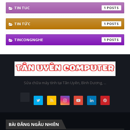
TIN TUC
1
TIN TỨC
1
TINCONGNGHE
1
Sửa chữa máy tính tại Tân Uyên, Bình Dương, ...
BÀI ĐĂNG NGẪU NHIÊN